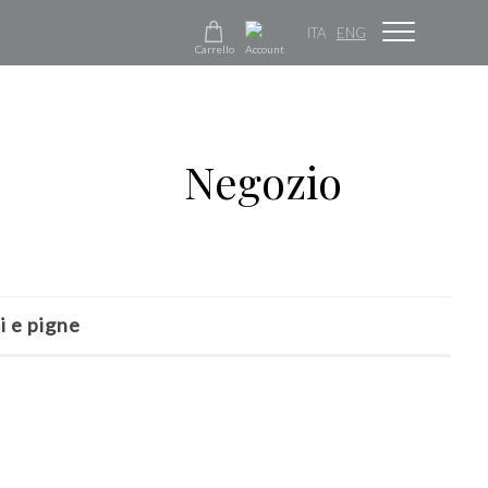
ITA
ENG
Carrello
Account
Negozio
i e pigne