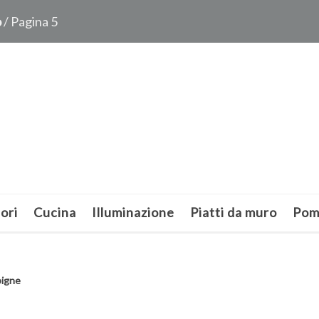
o
/ Pagina 5
ori
Cucina
Illuminazione
Piatti da muro
Pom
pigne