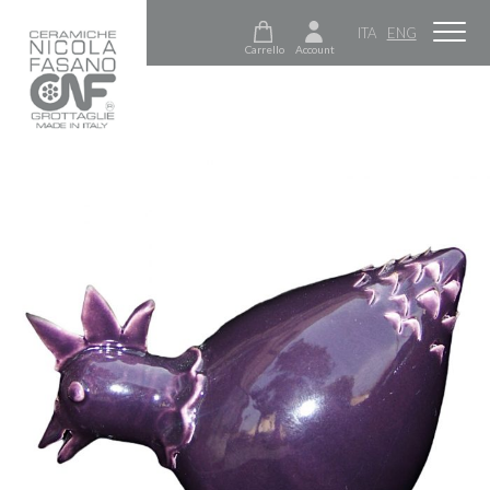
ITA
ENG
Carrello
Account