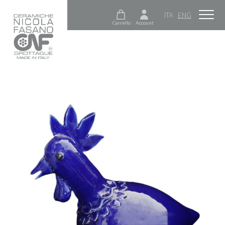
ITA
ENG
Carrello
Account