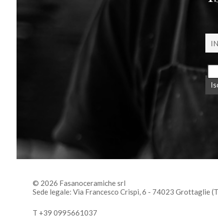
© 2026 Fasanoceramiche srl
Sede legale: Via Francesco Crispi, 6 - 74023 Grottaglie (
T +39 0995661037