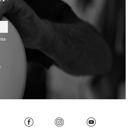
nte
a