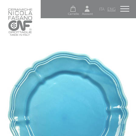
ITA
ENG
Carrello
Account