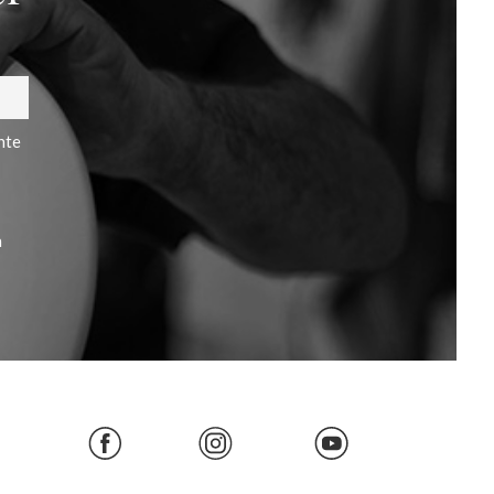
nte
a