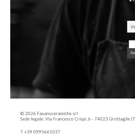
© 2026 Fasanoceramiche srl
Sede legale: Via Francesco Crispi, 6 - 74023 Grottaglie (
T +39 0995661037