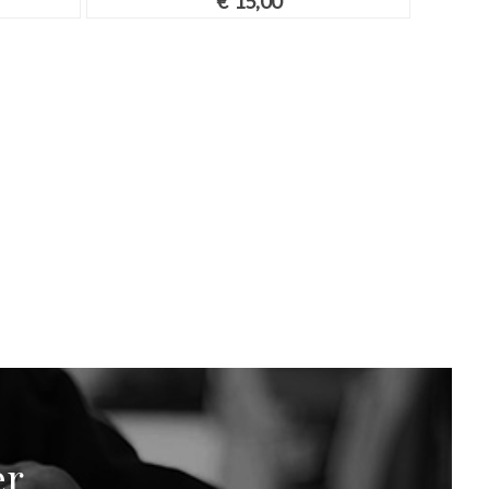
€
15,00
er