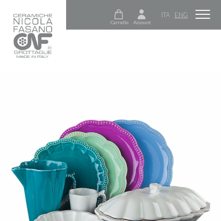
ITA
ENG
Carrello
Account