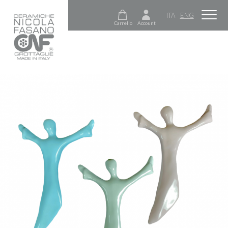
ITA
ENG
Carrello
Account