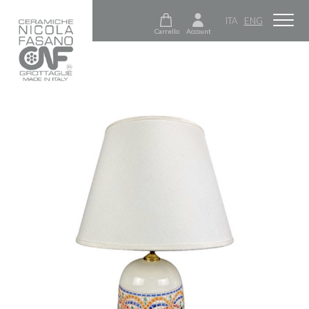
ITA
ENG
Carrello
Account