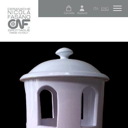
ITA
ENG
Carrello
Account