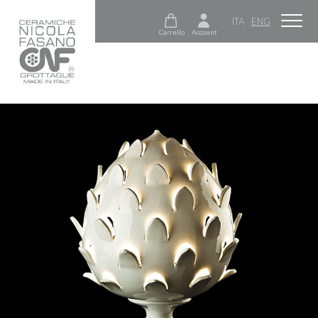
ITA
ENG
Carrello
Account