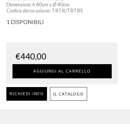
Dimensioni: h 40cm x Ø 40cm
Codice decorazione: TRTR/TRTRS
1 DISPONIBILI
€
440,00
AGGIUNGI AL CARRELLO
RICHIEDI INFO
IL CATALOGO