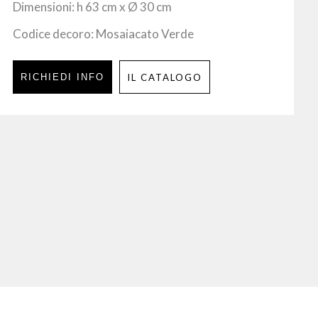
Dimensioni: h 63 cm x Ø 30 cm
Codice decoro: Mosaiacato Verde
RICHIEDI INFO
IL CATALOGO