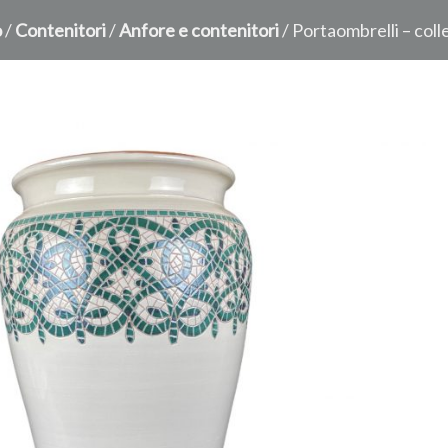
o
/
Contenitori
/
Anfore e contenitori
/ Portaombrelli – col