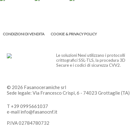
CONDIZIONI DI VENDITA
COOKIE & PRIVACY POLICY
Le soluzioni Nexi utilizzano i protocolli
crittografici SSL-TLS, la procedura 3D
Secure e i codici di sicurezza CVV2.
© 2026 Fasanoceramiche srl
Sede legale: Via Francesco Crispi, 6 - 74023 Grottaglie (TA)
T +39 0995661037
e-mail info@fasanocnf.it
P.IVA 02784780732