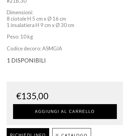
#21B.30
Dimensioni:
8 ciotole H 5 cm x Ø 16 cm
1 insalatiera H 9 cm x Ø 30 cm
Peso: 10 kg
Codice decoro: ASMGIA
1 DISPONIBILI
€
135,00
AGGIUNGI AL CARRELLO
RICHIEDI INFO
IL CATALOGO