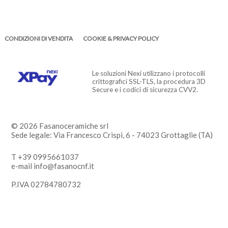
CONDIZIONI DI VENDITA
COOKIE & PRIVACY POLICY
Le soluzioni Nexi utilizzano i protocolli
crittografici SSL-TLS, la procedura 3D
Secure e i codici di sicurezza CVV2.
© 2026 Fasanoceramiche srl
Sede legale: Via Francesco Crispi, 6 - 74023 Grottaglie (TA)
T +39 0995661037
e-mail info@fasanocnf.it
P.IVA 02784780732