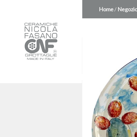
Home
/
Negozi