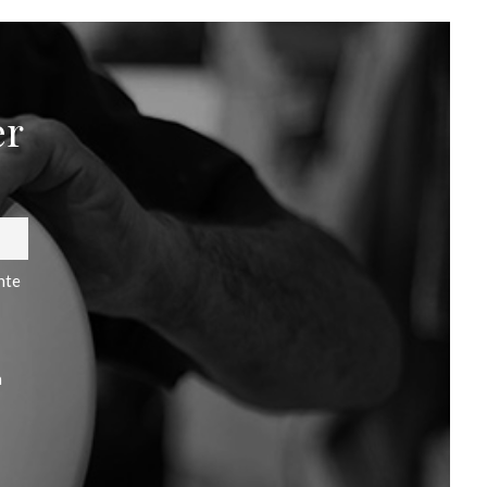
er
nte
a