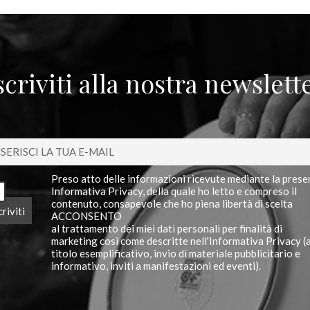
scriviti alla nostra newslett
Preso atto delle informazioni ricevute mediante la prese
Informativa Privacy, della quale ho letto e compreso il
contenuto, consapevole che ho piena libertà di scelta
ACCONSENTO
al trattamento dei miei dati personali per finalità di
marketing così come descritte nell'Informativa Privacy (
titolo esemplificativo, invio di materiale pubblicitario e
informativo, inviti a manifestazioni ed eventi).