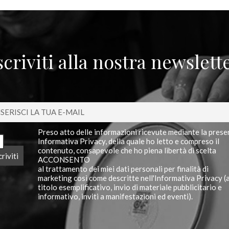
scriviti alla nostra newslett
Preso atto delle informazioni ricevute mediante la prese
Informativa Privacy, della quale ho letto e compreso il
contenuto, consapevole che ho piena libertà di scelta
ACCONSENTO
al trattamento dei miei dati personali per finalità di
marketing così come descritte nell'Informativa Privacy (
titolo esemplificativo, invio di materiale pubblicitario e
informativo, inviti a manifestazioni ed eventi).