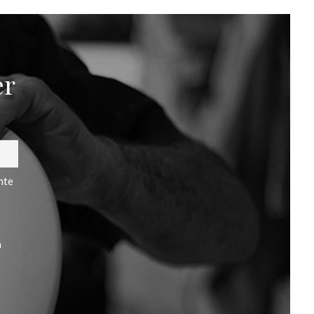
er
nte
a