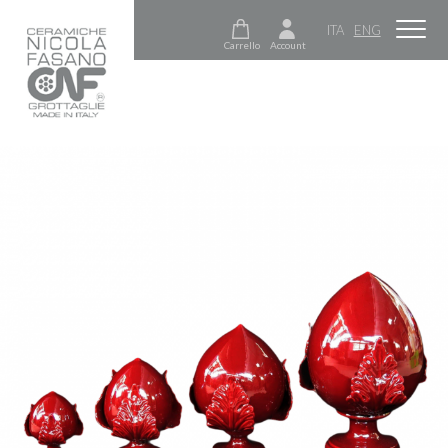
ITA
ENG
Carrello
Account