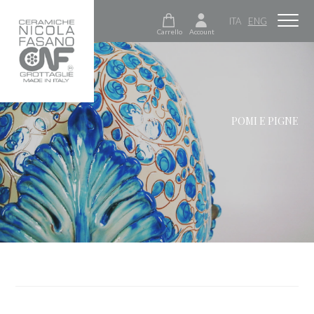
ITA
ENG
Carrello
Account
POMI E PIGNE