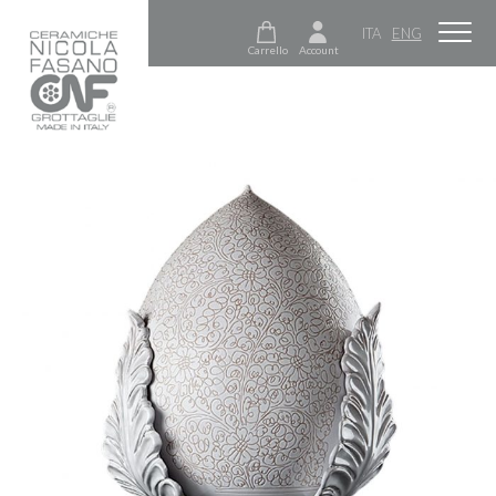
ITA
ENG
Carrello
Account